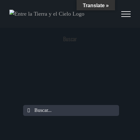
Skip
Translate »
to
content
Buscar
Buscar