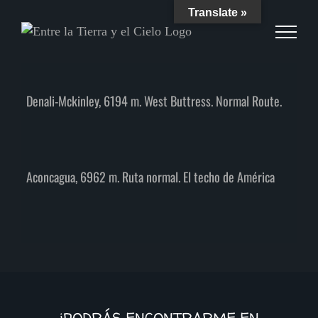
Skip
Translate »
to
content
Denali-Mckinley, 6194 m. West Buttress. Normal Route.
Aconcagua, 6962 m. Ruta normal. El techo de América
¡PODRÁS ENCONTRARME EN