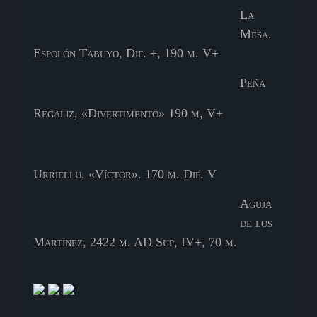
La
Mesa.
Espolón Tabuyo, Dif. +, 190 m. V+
Peña
Regaliz, «Divertimento» 190 m, V+
Urriellu, «Víctor». 170 m. Dif. V
Aguja
de los
Martínez, 2422 m. AD Sup, IV+, 70 m.