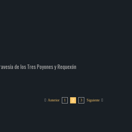
ravesía de los Tres Poyones y Requexón
1
2
3
Anterior
Siguiente