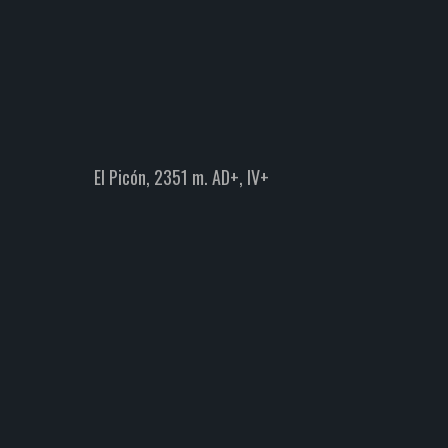
IV+
Torre del Friero, canal Estrecha
Alpinismo
Destacadas
Picos de Europa
El Picón, 2351 m. AD+, IV+
ezuela y
Espolón de los Franceses a Peña
oeño.
Vieja 2613 m. MD, 1000 m. V+
Destacadas
Escalada
Picos de Europa