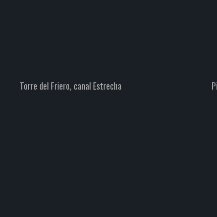
Piqueta de Valdominguero y las
Malatas
Escalada
Montañismo
Picos de Europa
Zonas
Torre del Friero, canal Estrecha
P
Espolón del Jiso. Arista de los
Peñalaros al Pozán. MD, 630 m. 6a
Destacadas
Escalada
Picos de Europa