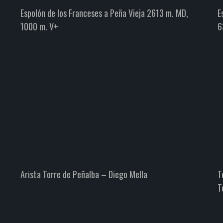
Espolón de los Franceses a Peña Vieja 2613 m. MD,
E
1000 m. V+
6
Torre del Hoyo de la Llera.
Cumbres norte y sur. «Las Torres».
Montañismo
Picos de Europa
Arista Torre de Peñalba – Diego Mella
T
T