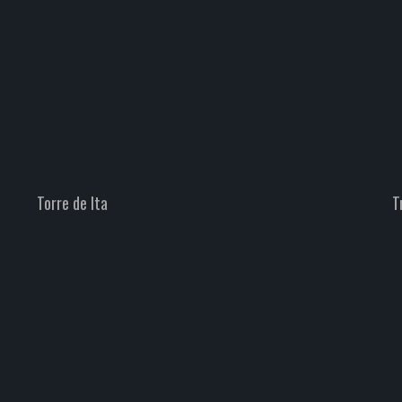
Travesía de los Tres Poyones y
Requexón
Escalada
Montañismo
Picos de Europa
Torre de Ita
T