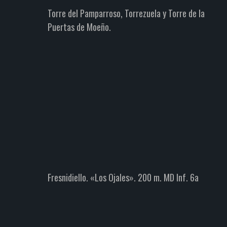
Torre del Pamparroso, Torrezuela y Torre de la
Puertas de Moeño.
 200 m.
Arista Torre de Peñalba – Diego
Mella
Escalada
Montañismo
Picos de Europa
Zonas
Fresnidiello. «Los Ojales». 200 m. MD Inf. 6a